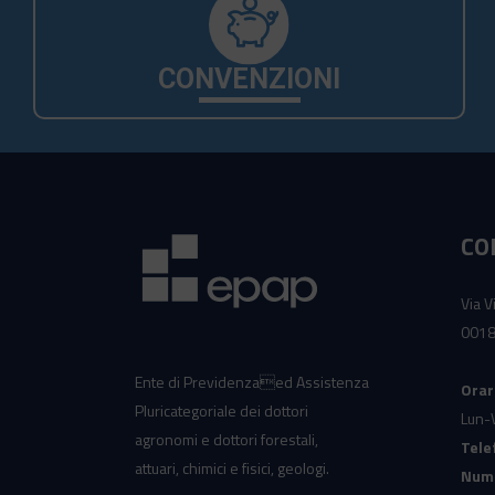
CONVENZIONI
CO
Via V
0018
Ente di Previdenzaed Assistenza
Orar
Pluricategoriale dei dottori
Lun-
agronomi e dottori forestali,
Tele
attuari, chimici e fisici, geologi.
Nume