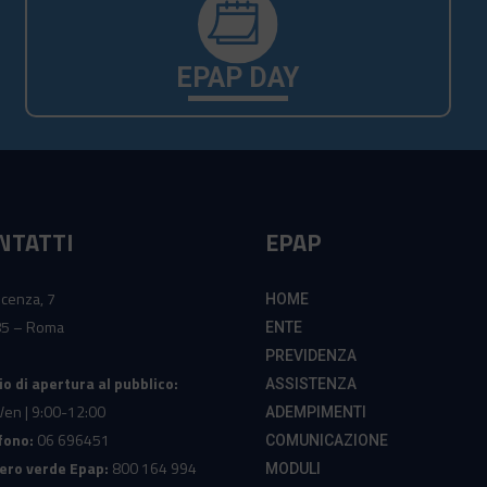
EPAP DAY
NTATTI
EPAP
icenza, 7
HOME
5 – Roma
ENTE
PREVIDENZA
io di apertura al pubblico:
ASSISTENZA
Ven | 9:00-12:00
ADEMPIMENTI
fono:
06 696451
COMUNICAZIONE
ro verde Epap:
800 164 994
MODULI