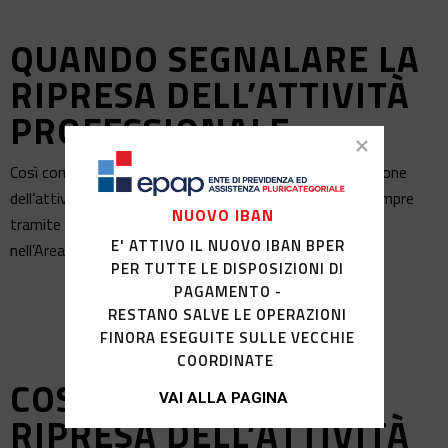
QUANDO SEGNALARE LA
RIPRESA DELL’ATTIVITÀ
PROFESSIONALE
Così come, ogni iscritto è tenuto a segnalare la cessazione
dell’attività, allo stesso modo è tenuto a segnalare, sempre
NUOVO IBAN
tramite compilazione telematica del modello disponibile
E' ATTIVO IL NUOVO IBAN BPER
nell’Area riservata, anche la ripresa dell’attività stessa.
PER TUTTE LE DISPOSIZIONI DI
PAGAMENTO -
RESTANO SALVE LE OPERAZIONI
FINORA ESEGUITE SULLE VECCHIE
COORDINATE
COSA COMPORTA LA
VAI ALLA PAGINA
RIPRESA DELL’ATTIVITÀ