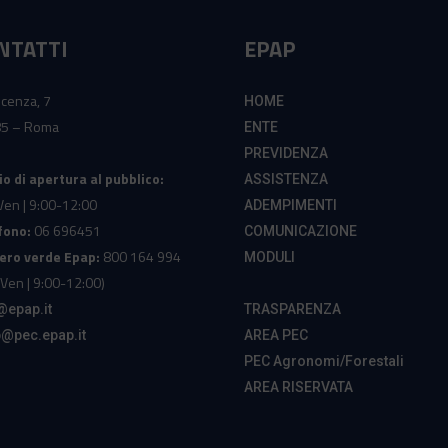
NTATTI
EPAP
icenza, 7
HOME
5 – Roma
ENTE
PREVIDENZA
io di apertura al pubblico:
ASSISTENZA
Ven | 9:00-12:00
ADEMPIMENTI
fono:
06 696451
COMUNICAZIONE
ro verde Epap:
800 164 994
MODULI
Ven | 9:00-12:00)
@epap.it
TRASPARENZA
@pec.epap.it
AREA PEC
PEC Agronomi/Forestali
AREA RISERVATA