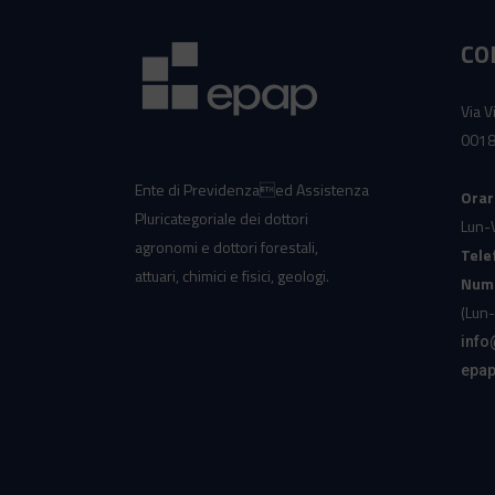
CO
Via V
0018
Ente di Previdenzaed Assistenza
Orar
Pluricategoriale dei dottori
Lun-
agronomi e dottori forestali,
Tele
attuari, chimici e fisici, geologi.
Nume
(Lun-
info
epap