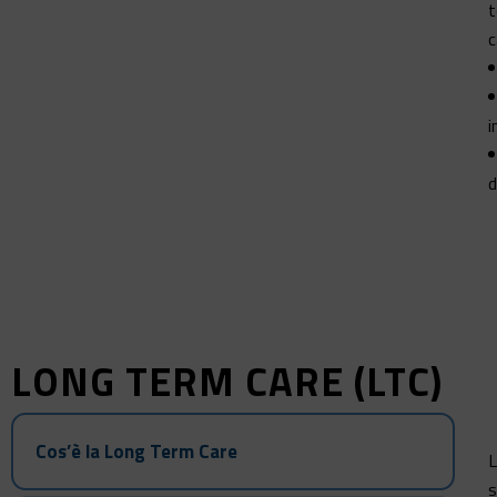
t
c
i
d
LONG TERM CARE (LTC)
Cos’è la Long Term Care
L
s