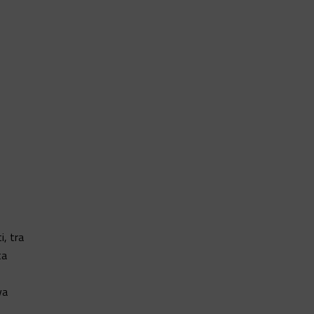
i, tra
ta
va