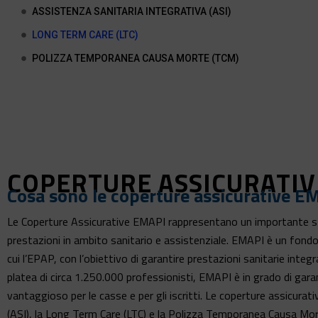
ASSISTENZA SANITARIA INTEGRATIVA (ASI)
LONG TERM CARE (LTC)
POLIZZA TEMPORANEA CAUSA MORTE (TCM)
COPERTURE ASSICURATIV
Cosa sono le coperture assicurative E
Le Coperture Assicurative EMAPI rappresentano un importante strum
prestazioni in ambito sanitario e assistenziale. EMAPI è un fondo s
cui l’EPAP, con l’obiettivo di garantire prestazioni sanitarie inte
platea di circa 1.250.000 professionisti, EMAPI è in grado di garant
vantaggioso per le casse e per gli iscritti. Le coperture assicur
(ASI), la Long Term Care (LTC) e la Polizza Temporanea Causa M