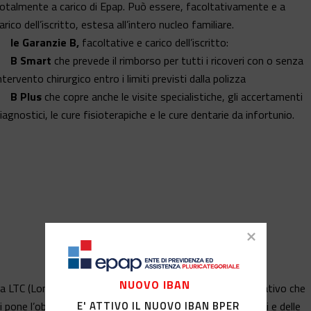
otalmente a carico di Epap. Può essere, facoltativamente e a
arico dell’iscritto, estesa all’intero nucleo familiare.
le Garanzie B,
facoltative e carico dell’iscritto:
B Smart
che prevede il rimborso per tutti i ricoveri con o senza
ntervento chirurgico entro i limiti previsti dalla polizza
B Plus
che copre anche le visite specialistiche, gli accertamenti
iagnostici, le cure fisioterapiche e le cure dentarie da infortunio.
NUOVO IBAN
a LTC (Long Term Care), rappresenta un intervento innovativo che
E' ATTIVO IL NUOVO IBAN BPER
i pone l’obiettivo di alleviare le difficoltà dei professionisti e delle