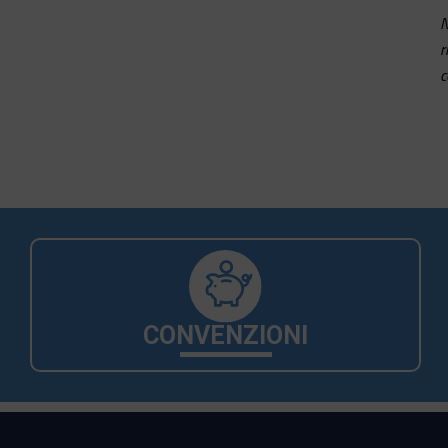
N
r
c
CONVENZIONI