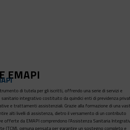
E EMAPI
MAPI
ento di tutela per gli iscritti, offrendo una serie di servizi e
anitario integrativo costituito da quindici enti di previdenza privat
grative e trattamenti assistenziali. Grazie alla formazione di una vas
ire alti livelli di assistenza, dietro il versamento di un contributo
ative offerte da EMAPI comprendono l’Assistenza Sanitaria Integrati
orte (TCM), ognuna pensata per garantire un sostegno completo e