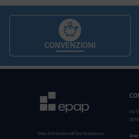
CONVENZIONI
CO
Via V
0018
Ente di Previdenzaed Assistenza
Orar