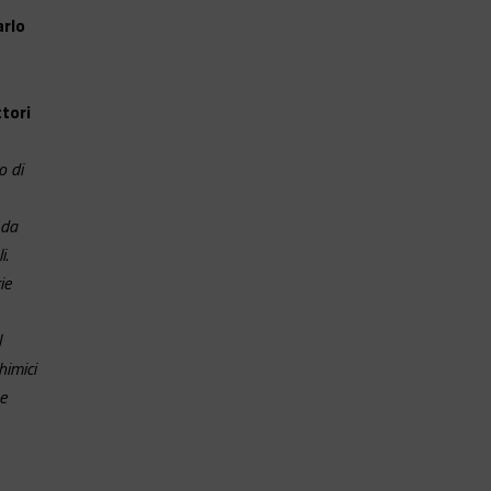
arlo
tori
o di
 da
i.
ie
l
himici
e