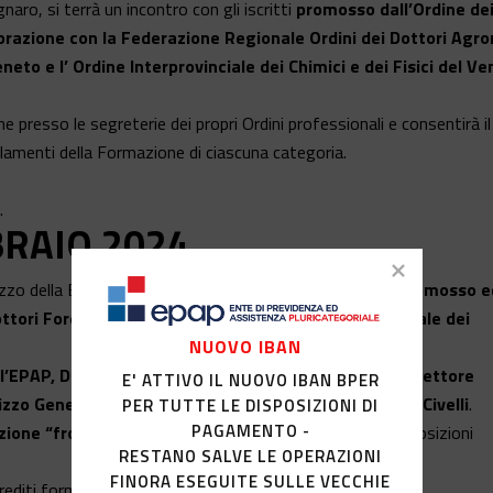
aro, si terrà un incontro con gli iscritti
promosso dall’Ordine de
borazione con la Federazione Regionale Ordini dei Dottori Agr
neto e l’ Ordine Interprovinciale dei Chimici e dei Fisici del Ve
ne presso le segreterie dei propri Ordini professionali e consentirà il
lamenti della Formazione di ciascuna categoria.
.
BRAIO 2024
zo della Borsa, si è tenuto un incontro con gli iscritti
promosso e
ori Forestali della Liguria, dall’Ordine interprovinciale dei
NUOVO IBAN
l’EPAP, Dott. Agronomo Stefano Poeta, quella del Direttore
E' ATTIVO IL NUOVO IBAN BPER
irizzo Generale EPAP Dott. Giorgio Uliana e Dott. Carlo Civelli
.
PER TUTTE LE DISPOSIZIONI DI
PAGAMENTO -
zione “front office”
a disposizione per la verifica delle posizioni
RESTANO SALVE LE OPERAZIONI
FINORA ESEGUITE SULLE VECCHIE
editi formativi.