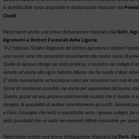
A
sono disponibili le dichiarazioni rilasciate dal
Presi
questo link
Civelli
.
Riportiamo anche una breve dichiarazione rilasciata dal
Dott. Agr
Agronomi e Dottori Forestali della Liguria
:
“Il 2 febbraio l’Ordine Regionale dei Dottori Agronomi e Dottori Fores
una nuova serie che consentirà nuovamente alla nostra cassa di previden
Quello di Genova ritengo sia stato proficuo, il riscontro dei colleghi è s
remoto ed anche alla sig.ra Sabrina Albano che ha curato il desk inform
E’ stata nuovamente un’occasione unica per conoscere non solo le caratt
forme di assistenza possibili, ma anche per apprendere del buono sta
Questo, grazie ad una gestione patrimoniale oculata che è riuscita a 
bisogno, la possibilità di aiutare concretamente gli iscritti. Giornata posi
e Fisici. L’impegno che resta è soprattutto verso i giovani colleghi, fa
della possibilità che un aiuto nei momenti difficili è possibile; per que
Riportiamo inoltre una breve dichiarazione rilasciata dal
Dott. Geo