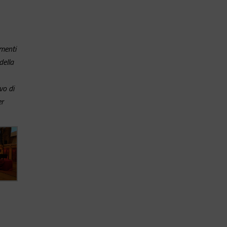
imenti
della
vo di
er