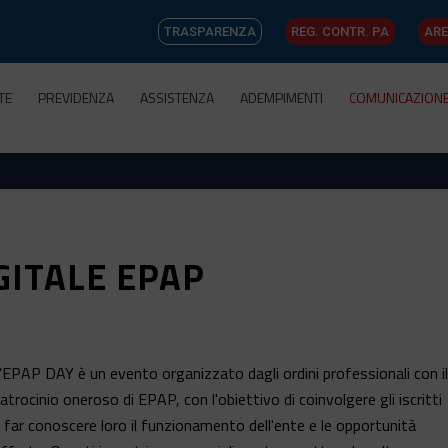
TRASPARENZA
REG. CONTR. PA
ARE
TE
PREVIDENZA
ASSISTENZA
ADEMPIMENTI
COMUNICAZION
GITALE EPAP
'EPAP DAY è un evento organizzato dagli ordini professionali con il
atrocinio oneroso di EPAP, con l'obiettivo di coinvolgere gli iscritti
 far conoscere loro il funzionamento dell'ente e le opportunità