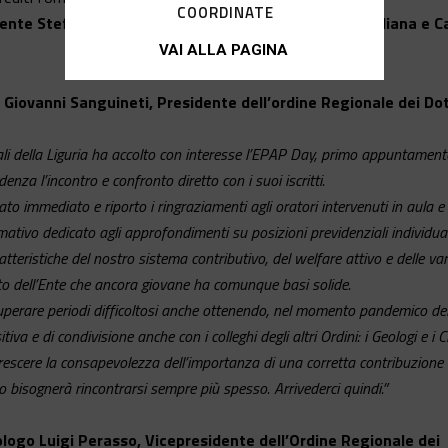
COORDINATE
dente Stefano Poeta
e dai
Consiglieri del CIG Giorgio Uliana e C
VAI ALLA PAGINA
. Giovanni Sanguineti, Presidente dell’ordine Regionale dei Dot
tali della Liguria ha accolto con interesse l’EPAP Day, primo appuntament
za l’incontro e confronto diretto con i suoi iscritti.
tato immediato e riporto i ringraziamenti agli oratori intervenuti in aula e
ativo dedicato agli approfondimenti su posizioni previdenziali individual
eristiche del nostro sistema contributivo, del welfare attivo e delle var
to dell’Ente che ancora giovane ha comunque basi solide.
superare periodi difficoltosi anche ottenendo, nel momento pandemico de
tiva e di condivisione anche con i colleghi degli altri Ordini: i Geologi e i C
r crescere la consapevolezza dell’importanza di una corretta contribuzione 
sto bisognerà rincontrarsi sempre più spesso. Arrivederci quindi.”
logo Luigi Perasso, Vicepresidente dell’Ordine Regionale dei