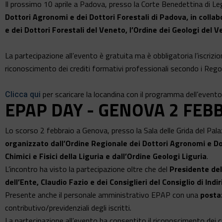
Il prossimo 10 aprile a Padova, presso la Corte Benedettina di Legn
Dottori Agronomi e dei Dottori Forestali di Padova, in colla
e dei Dottori Forestali del Veneto, l’Ordine dei Geologi del Ve
La partecipazione all’evento è gratuita ma è obbligatoria l’iscrizio
riconoscimento dei crediti formativi professionali secondo i Rego
per scaricare la locandina con il programma dell’evento
Clicca qui
EPAP DAY - GENOVA 2 FEB
Lo scorso 2 febbraio a Genova, presso la Sala delle Grida del Palaz
organizzato dall’Ordine Regionale dei Dottori Agronomi e Dott
Chimici e Fisici della Liguria e dall’Ordine Geologi Liguria
.
L’incontro ha visto la partecipazione oltre che del
Presidente del
dell’Ente, Claudio Fazio e dei Consiglieri del Consiglio di Ind
Presente anche il personale amministrativo EPAP con una
posta
contributivo/previdenziali degli iscritti.
La partecipazione all’evento ha consentito il riconoscimento dei cr