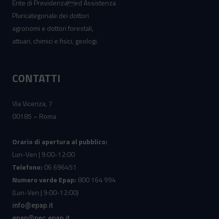
Ente di Previdenzaed Assistenza
Pluricategoriale dei dottori
agronomi e dottori forestali,
attuari, chimici e fisici, geologi.
CONTATTI
Via Vicenza, 7
00185 – Roma
Orario di apertura al pubblico:
Lun-Ven | 9:00-12:00
Telefono:
06 696451
Numero verde Epap:
800 164 994
(Lun-Ven | 9:00-12:00)
info@epap.it
epap@pec.epap.it