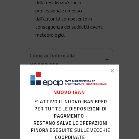
della residenza/studio
professionale emesso
dall’autorità competente in
conseguenza dei suddetti eventi
meteorologici.
Come accedere alla
sospensione
MODULISTICA
Scarica gli allegati
NUOVO IBAN
Richiesta sospensione versamenti
E' ATTIVO IL NUOVO IBAN BPER
PER TUTTE LE DISPOSIZIONI DI
contributivi
PAGAMENTO -
Decreto Legge n. 25 del 27 febbraio
RESTANO SALVE LE OPERAZIONI
2026
FINORA ESEGUITE SULLE VECCHIE
COORDINATE