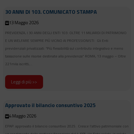
30 ANNI DI 103. COMUNICATO STAMPA
13 Maggio 2026
PREVIDENZA, I 30 ANNI DEGLI ENTI 103: OLTRE 11 MILIARDI DI PATRIMONIO
E UN WELFARE SEMPRE PIÙ VICINO AI PROFESSIONISTI Gli Enti
previdenziali privatizzati: “Più flessibilità sul contributo integrativo e meno
tassazione sulle risorse destinate alla previdenza” ROMA, 13 maggio – Oltre
221mila iscritti,...
Leggi di più >>
Approvato il bilancio consuntivo 2025
4 Maggio 2026
EPAP: approvato il bilancio consuntivo 2025. Cresce l’attivo patrimoniale con
un rendimento della gestione finanziaria del 4,66%. Un Ente solido, in salute