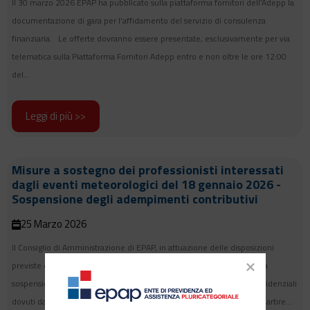
Il 30 marzo 2026 EPAP ha pubblicato sulla piattaforma fornitori dell’Adepp la
documentazione di gara per l’affidamento del servizio di consulenza
finanziaria. Le offerte dovranno essere presentate, esclusivamente per via
telematica sulla Piattaforma Fornitori Adepp entro e non oltre le ore 12:00
del...
Leggi di più >>
Misure a sostegno dei professionisti interessati
dagli eventi meteorologici del 18 gennaio 2026 -
Sospensione degli adempimenti contributivi
25 Marzo 2026
Il Consiglio di Amministrazione di EPAP, in attuazione delle disposizioni
previste dal Decreto-Legge n. 25 del 27 febbraio 2026, ha disposto la
sospensione degli adempimenti e dei versamenti dei contributi previdenziali
dovuti dagli iscritti colpiti dal “Ciclone Harry” e che ha interessato, a partire...