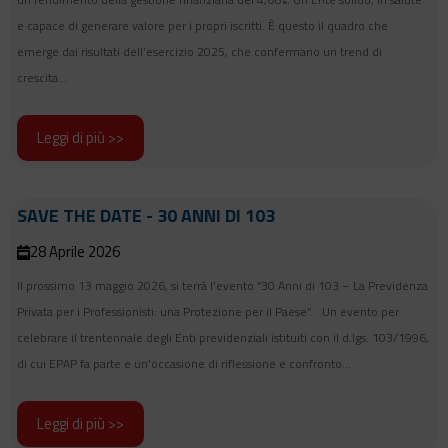
e capace di generare valore per i propri iscritti. È questo il quadro che
emerge dai risultati dell’esercizio 2025, che confermano un trend di
crescita...
Leggi di più >>
SAVE THE DATE - 30 ANNI DI 103
28 Aprile 2026
Il prossimo 13 maggio 2026, si terrà l’evento “30 Anni di 103 – La Previdenza
Privata per i Professionisti: una Protezione per il Paese”. Un evento per
celebrare il trentennale degli Enti previdenziali istituiti con il d.lgs. 103/1996,
di cui EPAP fa parte e un’occasione di riflessione e confronto...
Leggi di più >>