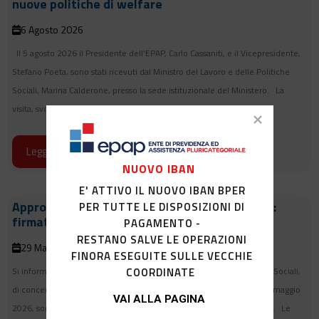
nuove politiche di welfare
6 Agosto 2026
Il 5 agosto 2026 il Presidente dell’EPAP, Carlo Cassaniti, e il Vicepresidente,
Stefano Poeta, sono stati ricevuti dal Ministro del Lavoro e delle Politiche
Sociali, Marina Calderone, presso la sede istituzionale del Ministero. La
visita, svoltasi in un clima di cordialità e di proficuo confronto...
Leggi di più >>
NUOVO IBAN
E' ATTIVO IL NUOVO IBAN BPER
Approvate le modifiche allo Statuto dell’Ente:
PER TUTTE LE DISPOSIZIONI DI
firmato il decreto interministeriale
PAGAMENTO -
RESTANO SALVE LE OPERAZIONI
29 Maggio 2026
FINORA ESEGUITE SULLE VECCHIE
COORDINATE
Si informa che, con decreto del Ministro del Lavoro e delle Politiche Sociali,
di concerto con il Ministro dell’Economia e delle Finanze, in data 26 maggio
VAI ALLA PAGINA
2026, sono state approvate le modifiche allo Statuto del nostro Ente. Le