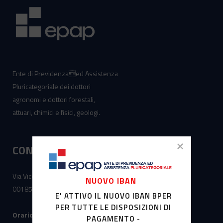
Ente di Previdenzaed Assistenza
Pluricategoriale dei dottori
agronomi e dottori forestali,
attuari, chimici e fisici, geologi.
CONTATTI
Via Vicenza, 7
NUOVO IBAN
00185 – Roma
E' ATTIVO IL NUOVO IBAN BPER
PER TUTTE LE DISPOSIZIONI DI
Orario di apertura al pubblico:
PAGAMENTO -