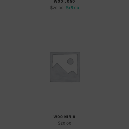
WOO LOGO
Il
Il
$
20.00
$
18.00
prezzo
prezzo
originale
attuale
era:
è:
$20.00.
$18.00.
WOO NINJA
$
20.00